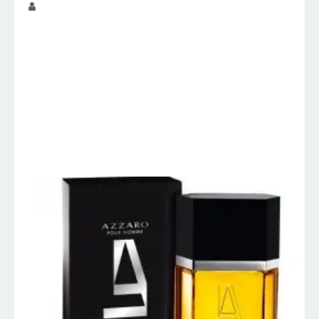
juniorperfumes
AZZARO POUR
HOMME – Azzaro –
Perfumes
Importados