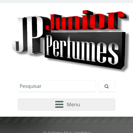
Este site usa cookies e outras tecnologias similares
para lembrar e entender como você usa nosso
site, analisar seu uso de nossos produtos e
Eu aceito
serviços, ajudar com nossos esforços de
marketing e fornecer conteúdo de terceiros. Leia
mais em
Política de Cookies e Privacidade
.
Menu
Os Relógios Mais Vendidos!