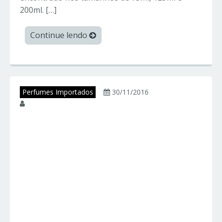
200ml. […]
Continue lendo
Perfumes Importados
30/11/2016
juniorperfumes
LIGHT BLUE – Dolce
Gabbana –
Perfumes
Importados