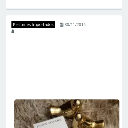
Perfumes Importados
30/11/2016
juniorperfumes
L’EAU D’ISSEY –
Issey Miyake –
Perfumes
Importados