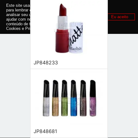
Este site usa cookies e outras tecnologias similares
para lembrar e entender como você usa nosso site,
analisar seu uso de nossos produtos e serviços,
Eu aceito
ajudar com nossos esforços de marketing e fornecer
conteúdo de terceiros. Leia mais em
Política de
Cookies e Privacidade
.
JP848233
JP848681