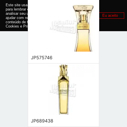
Este site usa cookies e outras tecnologias similares
para lembrar e entender como você usa nosso site,
analisar seu uso de nossos produtos e serviços,
Eu aceito
ajudar com nossos esforços de marketing e fornecer
conteúdo de terceiros. Leia mais em
Política de
Cookies e Privacidade
.
JP575746
JP689438