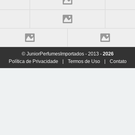
JP832797
JP844352
JP853701
JP863981
P864007
JP864791
© JuniorPerfumesImportados - 2013 -
2026
Política de Privacidade
|
Termos de Uso
|
Contato