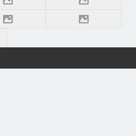
JP847691
JP863992