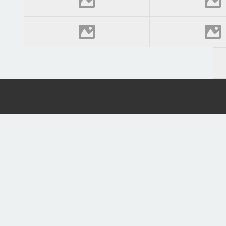
JP817734
JP827836
JP849985
JP849996
J