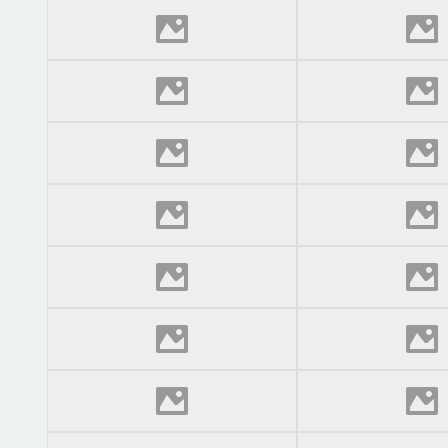
JP161254
JP161276
JP593960
JP593970
JP648231
JP664341
JP691016
JP691027
JP691060
JP691071
JP691880
JP694478
JP703592
JP705719