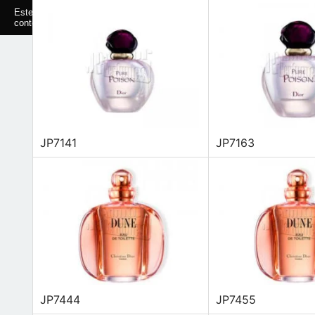
Este site usa cookies e outras tecnologias similares para lembrar e ent
conteúdo de terceiros. Leia mais em
Política de Cookies e Privacidade
JP7141
JP7163
JP7444
JP7455