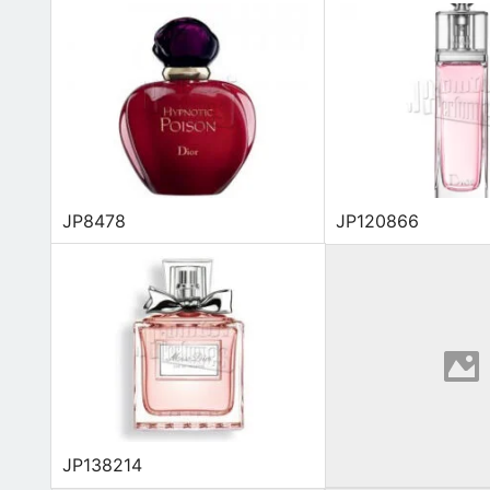
JP8478
JP120866
JP138225
JP138214