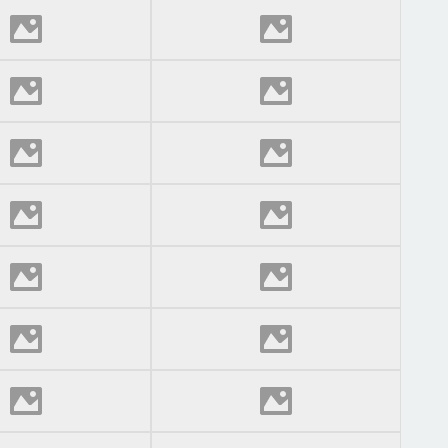
JP168463
JP640974
JP690957
JP691050
JP691117
JP700769
JP738791