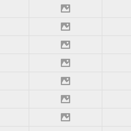
JP161647
JP161658
JP599583
JP601365
JP672980
JP688964
JP691038
JP691049
JP691082
JP691106
JP697694
JP700758
JP734440
JP734754