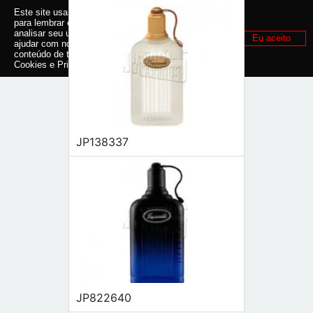
Este site usa cookies e outras tecnologias similares
para lembrar e entender como você usa nosso site,
analisar seu uso de nossos produtos e serviços,
Eu aceito
ajudar com nossos esforços de marketing e fornecer
conteúdo de terceiros. Leia mais em
Política de
Cookies e Privacidade
.
JP138337
JP822640