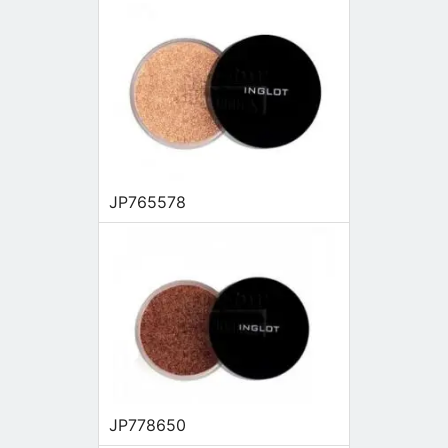
JP765578
JP778650