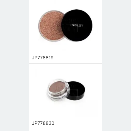
JP778819
JP778830