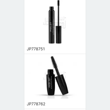
JP778751
JP778762