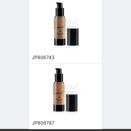
JP806743
JP806787