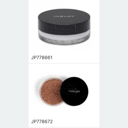
JP778661
JP778672