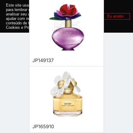
Este site usa cookies e outras tecnologias similares
para lembrar e entender como você usa nosso site,
analisar seu uso de nossos produtos e serviços,
Eu aceito
ajudar com nossos esforços de marketing e fornecer
conteúdo de terceiros. Leia mais em
Política de
Cookies e Privacidade
.
JP149137
JP165910