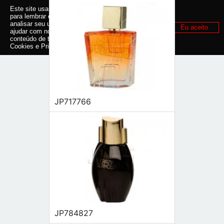
Este site usa cookies e outras tecnologias similares
para lembrar e entender como você usa nosso site,
analisar seu uso de nossos produtos e serviços,
Eu aceito
ajudar com nossos esforços de marketing e fornecer
conteúdo de terceiros. Leia mais em
Política de
Cookies e Privacidade
.
JP717766
JP784827