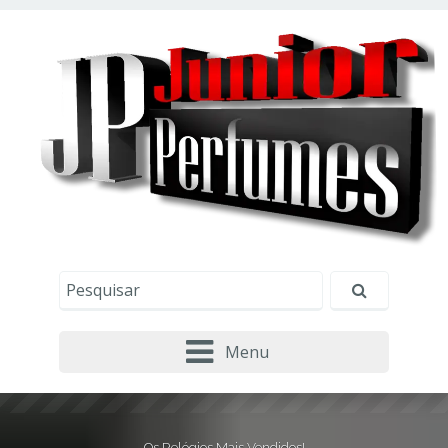
Este site usa cookies e outras tecnologias similares
para lembrar e entender como você usa nosso
site, analisar seu uso de nossos produtos e
Eu aceito
serviços, ajudar com nossos esforços de
marketing e fornecer conteúdo de terceiros. Leia
mais em
Política de Cookies e Privacidade
.
Menu
Os Relógios Mais Vendidos!