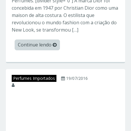
Perfumes. [divider style=”0″] A marca Dior foi
concebida em 1947 por Christian Dior como uma
maison de alta costura. O estilista que
revolucionou o mundo fashion com a criação do
New Look, se transformou […]
Continue lendo
Perfumes Importados
19/07/2016
juniorperfumes
Chanel Nº 5 –
CHANEL – Perfumes
Importados