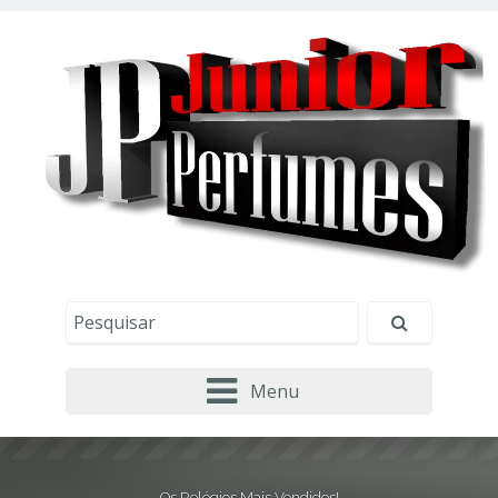
Este site usa cookies e outras tecnologias similares
para lembrar e entender como você usa nosso
site, analisar seu uso de nossos produtos e
Eu aceito
serviços, ajudar com nossos esforços de
marketing e fornecer conteúdo de terceiros. Leia
mais em
Política de Cookies e Privacidade
.
Menu
Os Relógios Mais Vendidos!