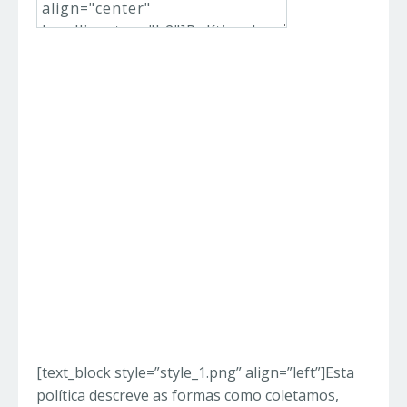
Adicionar Elemento
Adicionar Nova Linha
Editar Elemento
Clonar Elemento
Opções
Avançadas de Elemento
Mover
Remover
Elemento
[text_block style=”style_1.png” align=”left”]Esta
política descreve as formas como coletamos,