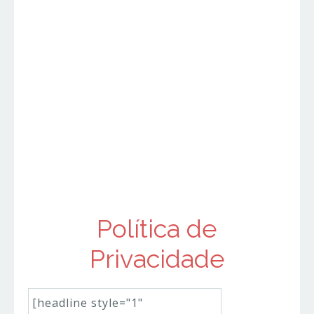
Adicionar Nova Linha
Editar Elemento
Clonar Elemento
Opções
Avançadas de Elemento
Mover
Remover
Elemento
Política de
Privacidade