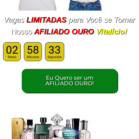
Vagas
LIMITADAS
para Você se Tornar
Nosso
AFILIADO OURO
Vitalício!
02
58
32
Horas
Minutos
Segundos
Eu Quero ser um
AFILIADO OURO!