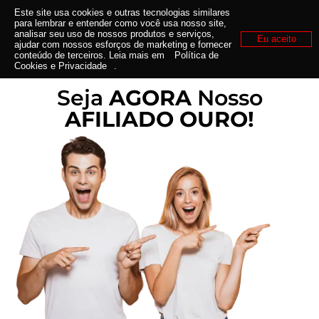
Este site usa cookies e outras tecnologias similares
para lembrar e entender como você usa nosso site,
analisar seu uso de nossos produtos e serviços,
Eu aceito
ajudar com nossos esforços de marketing e fornecer
conteúdo de terceiros. Leia mais em
Política de
Cookies e Privacidade
.
Seja
AGORA
Nosso
AFILIADO OURO!