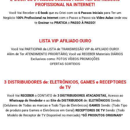
PROFISSIONAL NA INTERNET!
Você Vai Receber o
E-book
que eu Criei com os
6 Passos Iniciais
para Ter um
Negócio
100% Profissional na Internet
com o Passo a Passo via
Vídeo Aulas
onde vou
te
Ensinar
na
PRATICA
o
PASSO À PASSO!
LISTA VIP AFILIADO OURO
Você Vai PARTICIPAR da LISTA de TRANSMISSÃO VIP do AFILIADO OURO!
Além de Ter ATENDIMENTO PRIORITÁRIO, Você vai RECEBER Materiais DIÁRIOS
Exclusivos como: FOTOS VÍDEOS PROMOÇÕES
OFERTAS SORTEIOS
3 DISTRIBUIDORES de: ELETRÔNICOS, GAMES e RECEPTORES
de TV
Você Vai
RECEBER
o CONTATO de
3 DISTRIBUIDORES ATACADISTAS,
Acesso ao
Whatsapp do Vendedor
e ao
Site do DISTRIBUIDOR
de:
ELETRÔNICOS
Sendo:
(Celulares de Todas as marcas e Todo Tipo de Eletrônicos)
GAMES
Sendo: (Todo Tipo
de produto para Games e Eletrônicos em Geral)
RECEPTORES DE TV
Sendo: (Todo
Modelo de Receptor de TV Disponível no mercado)
*SÓ PRODUTOS ORIGINAIS*