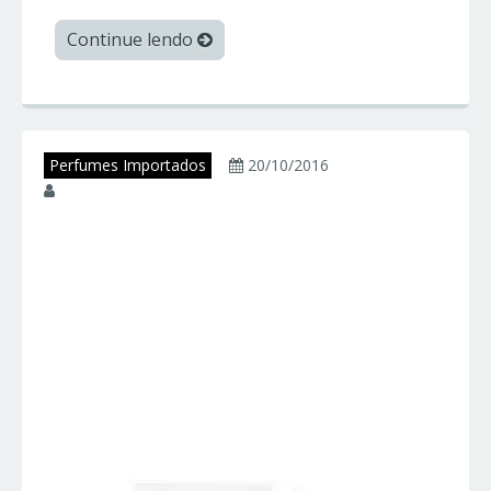
Continue lendo
Perfumes Importados
20/10/2016
juniorperfumes
FERRARI RED
POWER – Ferrari –
Perfumes
Importados