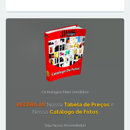
Os Relógios Mais Vendidos!
RECEBA JÁ!
Nossa
Tabela de Preços
e
Nosso
Catálogo de Fotos
Seja Nosso Revendedor!