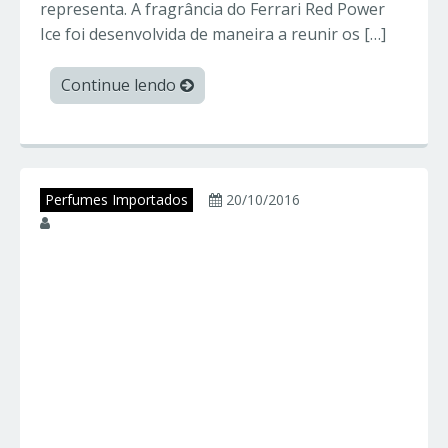
representa. A fragrância do Ferrari Red Power
Ice foi desenvolvida de maneira a reunir os […]
Continue lendo
Perfumes Importados
20/10/2016
juniorperfumes
SILVER SCENT DEEP
– Jacques Bogart –
Perfumes
Importados