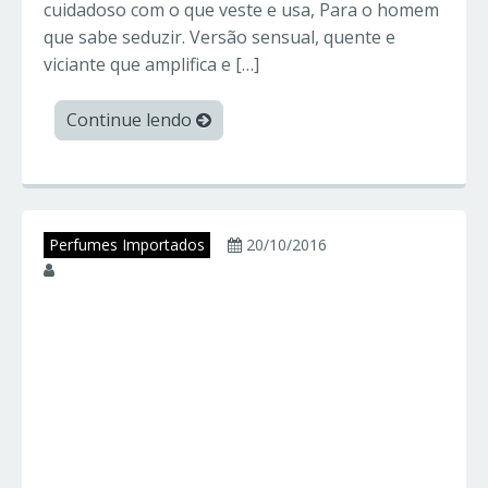
cuidadoso com o que veste e usa, Para o homem
que sabe seduzir. Versão sensual, quente e
viciante que amplifica e […]
Continue lendo
Perfumes Importados
20/10/2016
juniorperfumes
LADY MILLION –
Paco Rabanne –
Perfumes
Importados