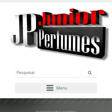
Este site usa cookies e outras tecnologias similares
para lembrar e entender como você usa nosso
site, analisar seu uso de nossos produtos e
Eu aceito
serviços, ajudar com nossos esforços de
marketing e fornecer conteúdo de terceiros. Leia
mais em
Política de Cookies e Privacidade
.
Menu
Os Relógios Mais Vendidos!