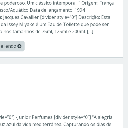
e poderoso. Um clássico intemporal. ” Origem: França
resco/Aquático Data de lançamento: 1994
 Jacques Cavallier [divider style=”0″] Descrição: Esta
 da Issey Miyake é um Eau de Toilette que pode ser
o nos tamanhos de 75ml, 125ml e 200ml. […]
ue lendo
orperfumes
ce Gabbana – Perfumes
yle=”0″] -Junior Perfumes [divider style=”0″] “A alegria
 luz azul da vida mediterrânea. Capturando os dias de