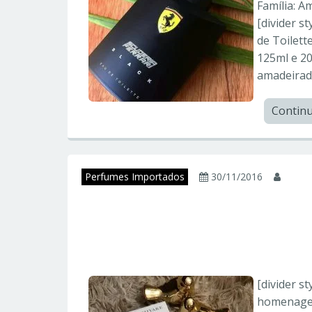
Família: 
[divider s
de Toilet
125ml e 20
amadeirado
Contin
Perfumes Importados
30/11/2016
juni
L’EAU D’ISSEY – Is
Importados
[divider s
homenagem