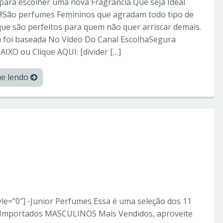
para escolher uma nova Fragrância Que seja Ideal
!!!São perfumes Femininos que agradam todo tipo de
que são perfeitos para quem não quer arriscar demais.
a foi baseada No Vídeo Do Canal EscolhaSegura
AIXO ou Clique AQUI: [divider […]
ue lendo
orperfumes
rtados MASCULINOS
tyle=”0″] -Junior Perfumes Essa é uma seleção dos 11
Importados MASCULINOS Mais Vendidos, aproveite