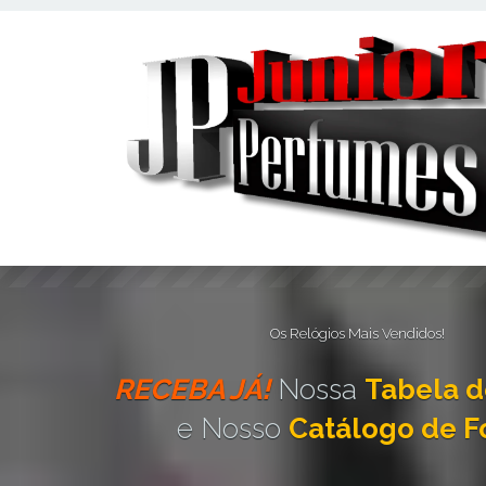
Este site usa cookies e outras tecnologias similares para lembrar e e
fornecer conteúdo de terceiros. Leia mais em
Política de Cookies e P
Os Relógios Mais Vendidos!
RECEBA JÁ!
Nossa
Tabela d
e Nosso
Catálogo de F