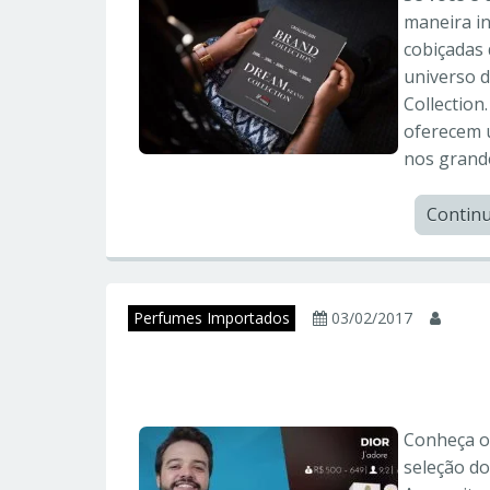
maneira in
cobiçadas
universo 
Collection
oferecem u
nos grand
Contin
Perfumes Importados
03/02/2017
juni
10 Perfumes Femin
Conheça o
seleção d