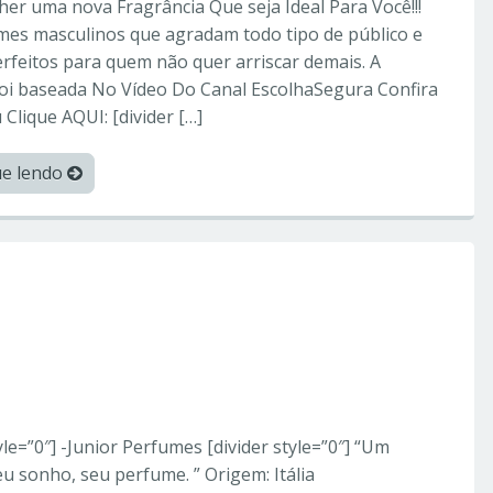
her uma nova Fragrância Que seja Ideal Para Você!!!
mes masculinos que agradam todo tipo de público e
rfeitos para quem não quer arriscar demais. A
foi baseada No Vídeo Do Canal EscolhaSegura Confira
Clique AQUI: [divider […]
ue lendo
orperfumes
errari – Perfumes
tyle=”0″] -Junior Perfumes [divider style=”0″] “Um
 sonho, seu perfume. ” Origem: Itália