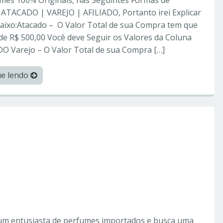
 ATACADO | VAREJO | AFILIADO, Portanto irei Explicar
aixo:Atacado – O Valor Total de sua Compra tem que
de R$ 500,00 Você deve Seguir os Valores da Coluna
O Varejo – O Valor Total de sua Compra […]
ue lendo
orperfumes
o das Miniaturas de
ollection e Dream Brand
 um entusiasta de perfumes importados e busca uma