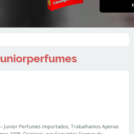
juniorperfumes
orperfumes
mes Importados
P – Junior Perfumes Importados, Trabalhamos Apenas
mes 100% Originais, nas Seguintes Formas de