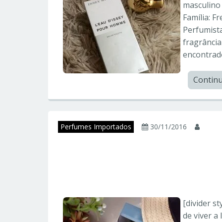
masculino 
Família: F
Perfumista:
fragrância
encontrad
Contin
Perfumes Importados
30/11/2016
juni
LIGHT BLUE – Dol
Importados
[divider st
de viver a