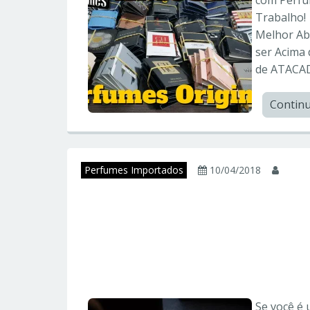
Trabalho!
Melhor Ab
ser Acima 
de ATACAD
Contin
Perfumes Importados
10/04/2018
juni
Descubra o Univers
Perfumes: Brand C
Collection
Se você é