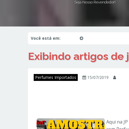
Seja Nosso Revendedor!
Você está em:
Início
juniorperfumes
Exibindo artigos de
Perfumes Importados
15/07/2019
juni
Amostras de Perfu
Originais
Aqui na J
com Perfu