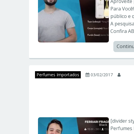
Aproveite 
Para Você
público e 
A pesquis
Confira AB
Contin
Perfumes Importados
03/02/2017
juni
11 Perfumes Impo
Mais Vendidos
[divider s
Perfumes 