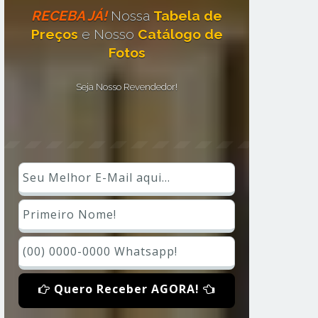
RECEBA JÁ!
Nossa
Tabela de
Preços
e Nosso
Catálogo de
Fotos
Seja Nosso Revendedor!
Quero Receber AGORA!