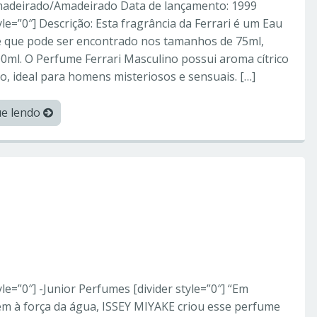
Amadeirado/Amadeirado Data de lançamento: 1999
tyle=”0″] Descrição: Esta fragrância da Ferrari é um Eau
te que pode ser encontrado nos tamanhos de 75ml,
0ml. O Perfume Ferrari Masculino possui aroma cítrico
, ideal para homens misteriosos e sensuais. […]
ue lendo
orperfumes
sey Miyake – Perfumes
tyle=”0″] -Junior Perfumes [divider style=”0″] “Em
 à força da água, ISSEY MIYAKE criou esse perfume