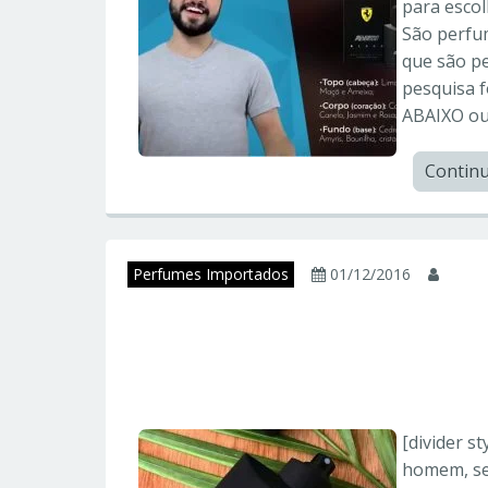
para escol
São perfu
que são pe
pesquisa 
ABAIXO ou 
Contin
Perfumes Importados
01/12/2016
juni
FERRARI BLACK – F
Importados
[divider s
homem, seu