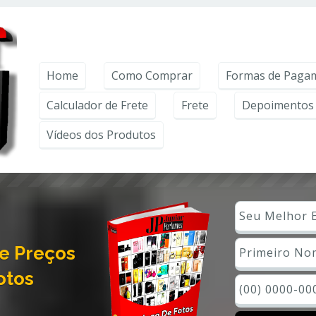
ntender como você usa nosso site, analisar seu uso de nossos produtos e s
rivacidade
.
Home
Como Comprar
Formas de Paga
Calculador de Frete
Frete
Depoimentos 
Vídeos dos Produtos
e Preços
otos