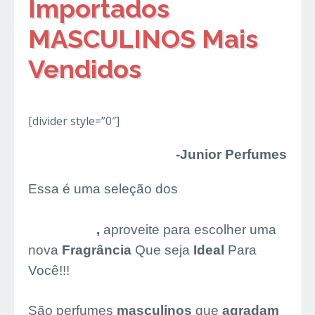
Importados
MASCULINOS Mais
Vendidos
[divider style=”0″]
-Junior Perfumes
Essa é uma seleção dos
11 Perfumes
Importados MASCULINOS Mais
Vendidos
,
aproveite para escolher uma
nova
Fragrância
Que seja
Ideal
Para
Você!!!
São perfumes
masculinos
que
agradam