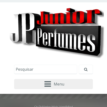
Este site usa cookies e outras tecnologias similares
para lembrar e entender como você usa nosso
site, analisar seu uso de nossos produtos e
Eu aceito
serviços, ajudar com nossos esforços de
marketing e fornecer conteúdo de terceiros. Leia
mais em
Política de Cookies e Privacidade
.
Menu
Os Relógios Mais Vendidos!