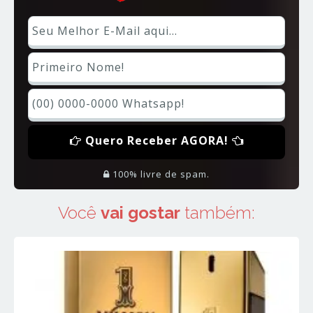
Quero Receber AGORA!
100% livre de spam.
Você
vai gostar
também: