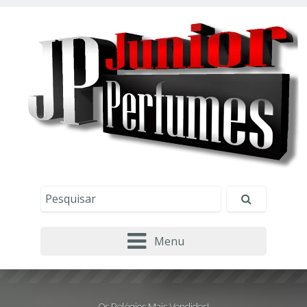
Este site usa cookies e outras tecnologias similares
para lembrar e entender como você usa nosso
site, analisar seu uso de nossos produtos e
Eu aceito
serviços, ajudar com nossos esforços de
marketing e fornecer conteúdo de terceiros. Leia
mais em
Política de Cookies e Privacidade
.
Menu
Os Relógios Mais Vendidos!