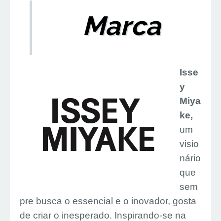
Marca
Isse
y
Miya
ke,
um
visio
nário
que
sem
pre busca o essencial e o inovador, gosta
de criar o inesperado. Inspirando-se na