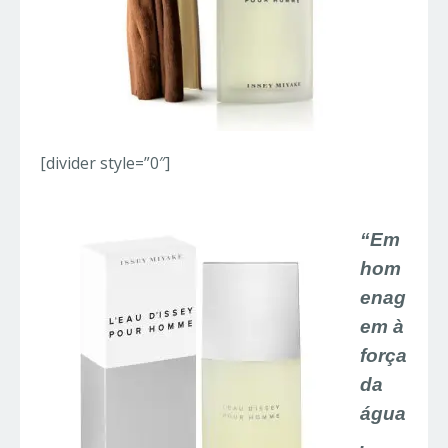
[divider style=”0″]
“Em
hom
enag
em à
força
da
água
,