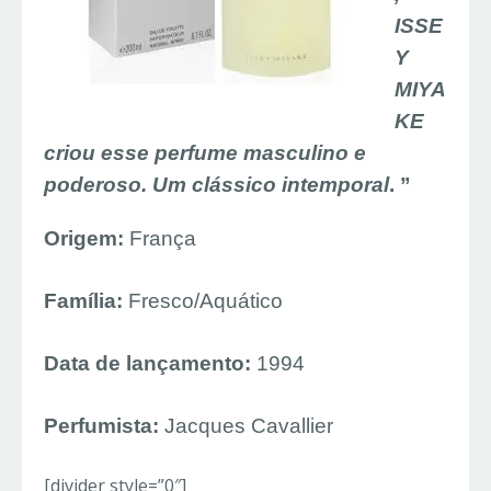
ISSE
Y
MIYA
KE
criou esse perfume masculino e
poderoso. Um clássico intemporal
. ”
Origem:
França
Família:
Fresco/Aquático
Data de lançamento:
1994
Perfumista:
Jacques Cavallier
[divider style=”0″]