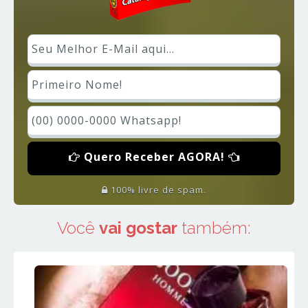
Quero Receber AGORA!
100% livre de spam.
Você
vai gostar
também: