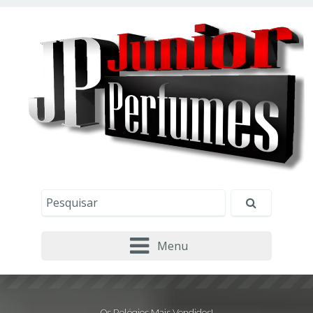
Este site usa cookies e outras tecnologias similares
para lembrar e entender como você usa nosso
site, analisar seu uso de nossos produtos e
Eu aceito
serviços, ajudar com nossos esforços de
marketing e fornecer conteúdo de terceiros. Leia
mais em
Política de Cookies e Privacidade
.
Menu
Os Relógios Mais Vendidos!