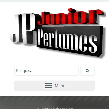
Este site usa cookies e outras tecnologias similares
para lembrar e entender como você usa nosso
site, analisar seu uso de nossos produtos e
Eu aceito
serviços, ajudar com nossos esforços de
marketing e fornecer conteúdo de terceiros. Leia
mais em
Política de Cookies e Privacidade
.
Menu
Os Relógios Mais Vendidos!