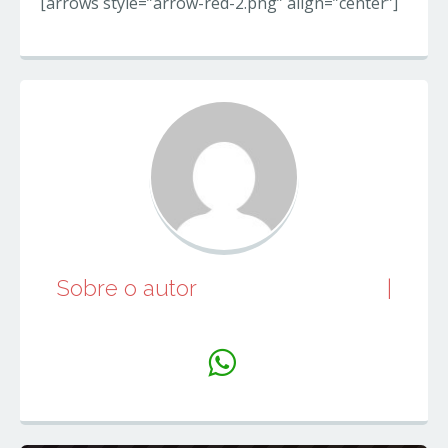
[arrows style=”arrow-red-2.png” align=”center”]
Sobre o autor
juniorperfumes
|
Website