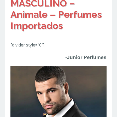
MASCULINO –
Animale – Perfumes
Importados
[divider style=”0″]
-Junior Perfumes