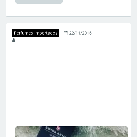
Perfumes Importados
22/11/2016
juniorperfumes
SWISS ARMY
CLASSIC –
Victorinox Swiss
Army – Perfumes
Importados