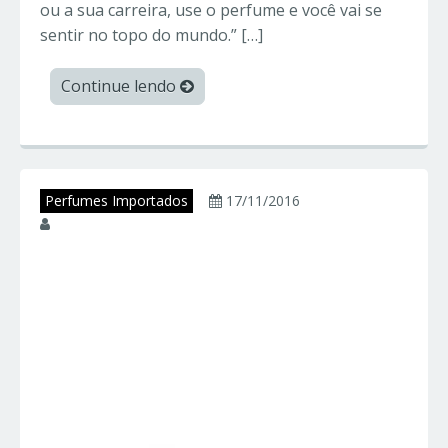
ou a sua carreira, use o perfume e você vai se
sentir no topo do mundo.” […]
Continue lendo
Perfumes Importados
17/11/2016
juniorperfumes
BVLGARI AQVA –
Bvlgari – Perfumes
Importados