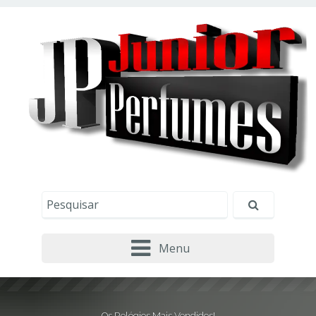
Este site usa cookies e outras tecnologias similares
para lembrar e entender como você usa nosso
site, analisar seu uso de nossos produtos e
Eu aceito
serviços, ajudar com nossos esforços de
marketing e fornecer conteúdo de terceiros. Leia
mais em
Política de Cookies e Privacidade
.
Menu
Os Relógios Mais Vendidos!