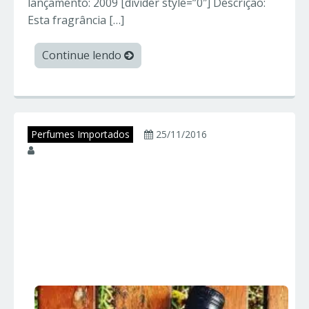
lançamento: 2009 [divider style=”0″] Descrição:
Esta fragrância […]
Continue lendo
Perfumes Importados
25/11/2016
juniorperfumes
CK BE – Calvin Klein
– Perfumes
Importados