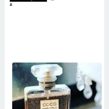
juniorperfumes
COCO
MADEMOISELLE –
Chanel – Perfumes
Importados