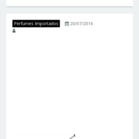
Perfumes Importados
20/07/2016
juniorperfumes
Perfumes Ralph
Lauren – RALPH
LAUREN – Perfumes
Importados