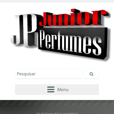
Este site usa cookies e outras tecnologias similares
para lembrar e entender como você usa nosso
site, analisar seu uso de nossos produtos e
Eu aceito
serviços, ajudar com nossos esforços de
marketing e fornecer conteúdo de terceiros. Leia
mais em
Política de Cookies e Privacidade
.
Menu
Os Relógios Mais Vendidos!