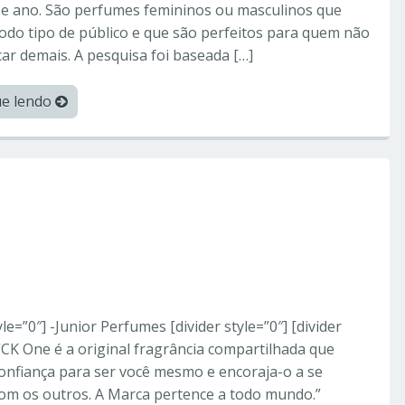
se ano. São perfumes femininos ou masculinos que
do tipo de público e que são perfeitos para quem não
car demais. A pesquisa foi baseada […]
ue lendo
orperfumes
ein – Perfumes
yle=”0″] -Junior Perfumes [divider style=”0″] [divider
 “CK One é a original fragrância compartilhada que
confiança para ser você mesmo e encoraja-o a se
com os outros. A Marca pertence a todo mundo.”