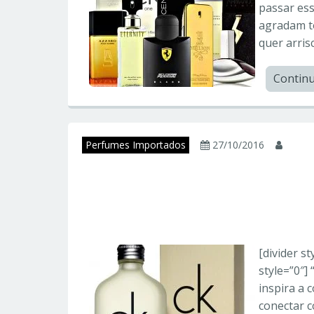
passar es
agradam to
quer arris
Contin
Perfumes Importados
27/10/2016
juni
CK ONE – Calvin Kl
Importados
[divider st
style=”0″]
inspira a 
conectar 