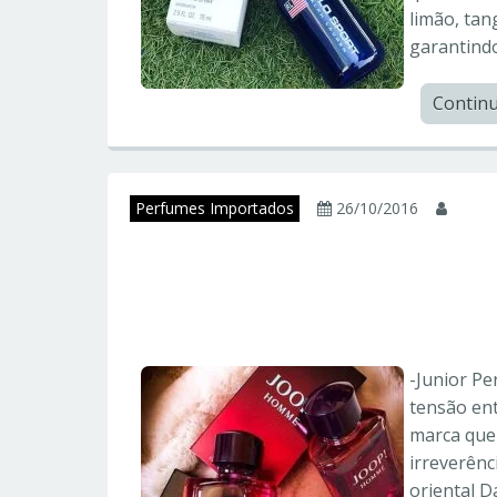
limão, tan
garantindo
Contin
Perfumes Importados
26/10/2016
juni
JOOP HOMME – Joo
Importados
-Junior Per
tensão ent
marca que 
irreverênc
oriental D