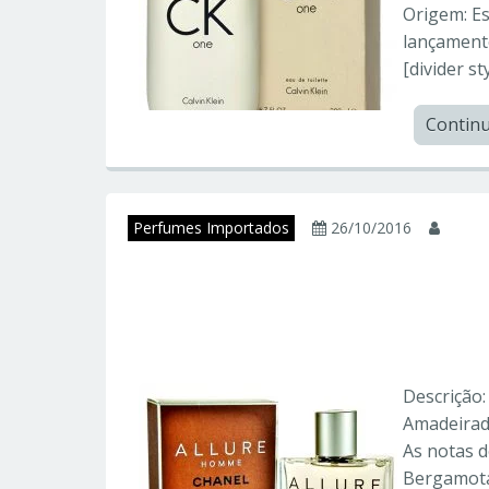
Origem: Es
lançamento
[divider st
Contin
Perfumes Importados
26/10/2016
juni
ALLURE HOMME – C
Importados
Descrição
Amadeirad
As notas 
Bergamota 