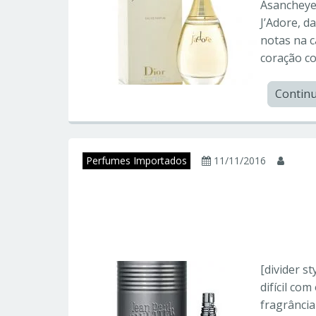
Asancheyev
J’Adore, d
notas na c
coração c
Contin
Perfumes Importados
11/11/2016
juni
LE MALE – Jean Pau
Importados
[divider st
difícil co
fragrância