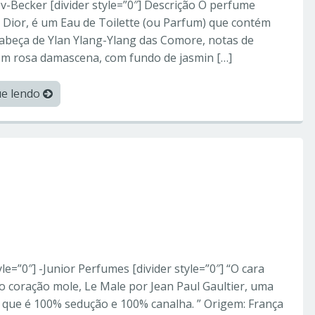
-Becker [divider style=”0″] Descrição O perfume
a Dior, é um Eau de Toilette (ou Parfum) que contém
abeça de Ylan Ylang-Ylang das Comore, notas de
om rosa damascena, com fundo de jasmin […]
ue lendo
orperfumes
l Gaultier – Perfumes
yle=”0″] -Junior Perfumes [divider style=”0″] “O cara
m o coração mole, Le Male por Jean Paul Gaultier, uma
 que é 100% sedução e 100% canalha. ” Origem: França