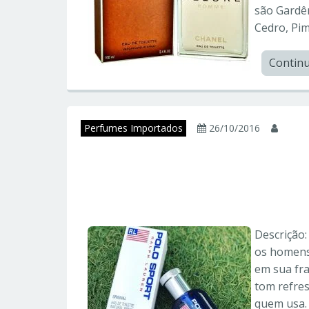
são Gardên
Cedro, Pim
Contin
Perfumes Importados
26/10/2016
juni
POLO SPORT – Pol
Importados
Descrição:
os homens 
em sua fr
tom refres
quem usa.