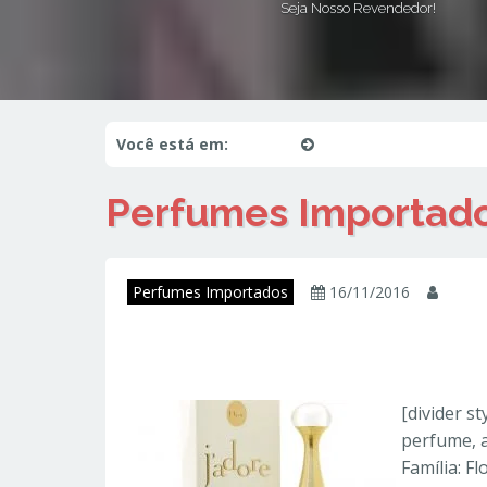
Seja Nosso Revendedor!
Você está em:
Início
Perfumes Importados
Perfumes Importad
Perfumes Importados
16/11/2016
juni
J’Adore – Dior – P
[divider st
perfume, a
Família: F