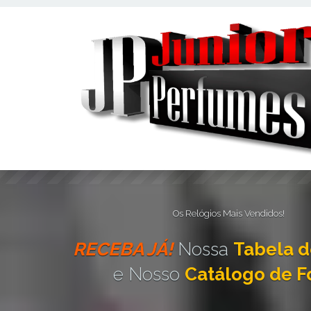
Este site usa cookies e outras tecnologias similares para lembrar e e
fornecer conteúdo de terceiros. Leia mais em
Política de Cookies e P
Os Relógios Mais Vendidos!
RECEBA JÁ!
Nossa
Tabela d
e Nosso
Catálogo de F