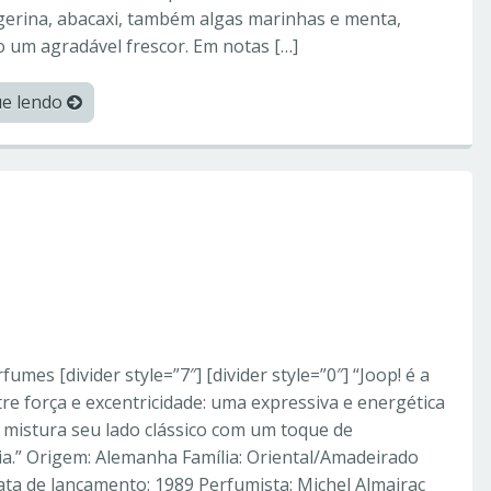
gerina, abacaxi, também algas marinhas e menta,
 um agradável frescor. Em notas […]
ue lendo
orperfumes
p – Perfumes
fumes [divider style=”7″] [divider style=”0″] “Joop! é a
re força e excentricidade: uma expressiva e energética
mistura seu lado clássico com um toque de
ia.” Origem: Alemanha Família: Oriental/Amadeirado
ata de lançamento: 1989 Perfumista: Michel Almairac