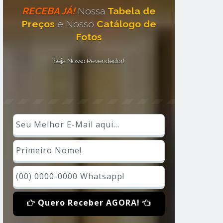
RECEBA JÁ!
Nossa
Tabela de
Preços
e Nosso
Catálogo de
Fotos
Seja Nosso Revendedor!
Quero Receber AGORA!