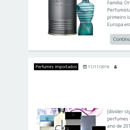
Família: O
Perfumista
primeiro l
Europa est
Contin
Perfumes Importados
11/11/2016
juni
Os 25 Perfumes Im
– 2016 – Perfumes
[divider s
perfumes 
ano de 201