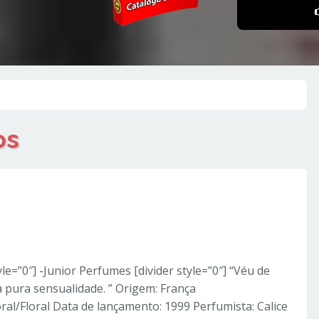
os
orperfumes
erfumes Importados
yle=”0″] -Junior Perfumes [divider style=”0″] “Véu de
 pura sensualidade. ” Origem: França
loral/Floral Data de lançamento: 1999 Perfumista: Calice