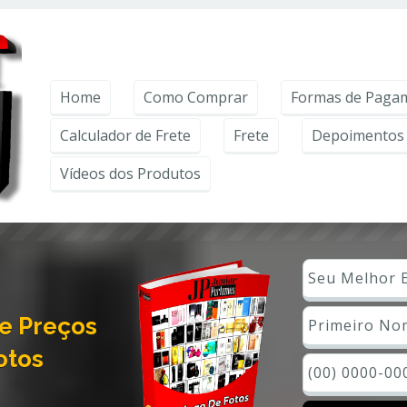
ntender como você usa nosso site, analisar seu uso de nossos produtos e s
rivacidade
.
Home
Como Comprar
Formas de Paga
Calculador de Frete
Frete
Depoimentos 
Vídeos dos Produtos
e Preços
otos