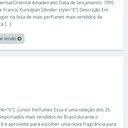
riental/Oriental Amadeirado Data de lançamento: 1995
: Francis Kurkdjian [divider style=”0″] Descrição Em
ugar na lista de mais perfumes mais vendidos da
á […]
ue lendo
orperfumes
portados Mais Vendidos
 Importados
tyle=”0″] -Junior Perfumes Essa é uma seleção dos 25
importados mais vendidos no Brasil durante o
6 e aproveite para escolher uma nova fragrância para